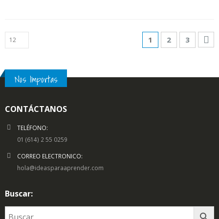
1
2
3
Nos Importas
CONTÁCTANOS
TELÉFONO:
01 (614) 2 55 0259
CORREO ELECTRONICO:
hola@ideasparaaprender.com
Buscar: