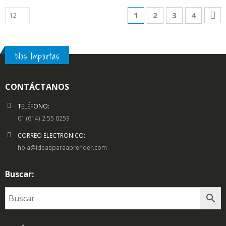
1
2
3
4
Nos Importas
CONTÁCTANOS
TELÉFONO:
01 (614) 2 55 0259
CORREO ELECTRONICO:
hola@ideasparaaprender.com
Buscar: