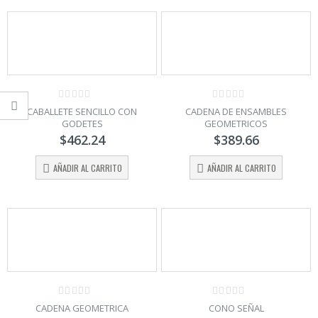
0
0
CABALLETE SENCILLO CON
CADENA DE ENSAMBLES
out
out
GODETES
GEOMETRICOS
of
of
5
5
$
462.24
$
389.66
AÑADIR AL CARRITO
AÑADIR AL CARRITO
0
0
CADENA GEOMETRICA
CONO SEÑAL
out
out