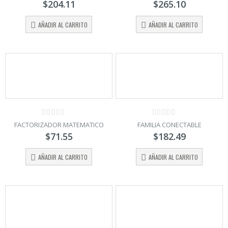
$
204.11
$
265.10
of
of
5
5
AÑADIR AL CARRITO
AÑADIR AL CARRITO
0
0
FACTORIZADOR MATEMATICO
FAMILIA CONECTABLE
out
out
$
71.55
$
182.49
of
of
5
5
AÑADIR AL CARRITO
AÑADIR AL CARRITO