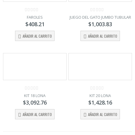
0
0
FAROLES
JUEGO DEL GATO JUMBO TUBULAR
out
out
$
408.21
$
1,003.83
of
of
5
5
AÑADIR AL CARRITO
AÑADIR AL CARRITO
0
0
KIT 18 LONA
KIT 20 LONA
out
out
$
3,092.76
$
1,428.16
of
of
5
5
AÑADIR AL CARRITO
AÑADIR AL CARRITO