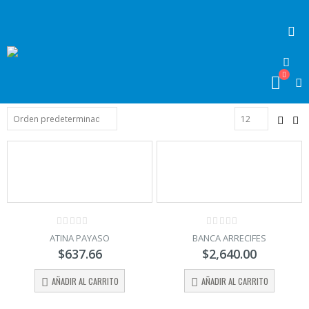
0
0
ATINA PAYASO
BANCA ARRECIFES
out
out
$
637.66
$
2,640.00
of
of
5
5
AÑADIR AL CARRITO
AÑADIR AL CARRITO