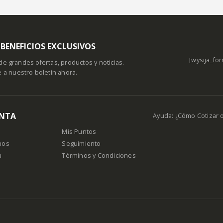
BENEFICIOS EXCLUSIVOS
[wysija_for
de grandes ofertas, productos y noticias.
e a nuestro boletín ahora.
ENTA
Ayuda: ¿Cómo Cotizar 
Mis Puntos
nos
Seguimiento
a
Términos y Condiciones