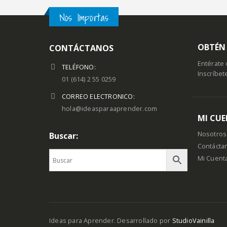
Nos Importas
OBTÉN 
CONTÁCTANOS
Entérate 
TELÉFONO:
Inscríbet
01 (614) 2 55 0259
CORREO ELECTRONICO:
hola@ideasparaaprender.com
MI CU
Nosotros
Buscar:
Contácta
Mi Cuent
Ideas para Aprender. Desarrollado por
StudioVainilla