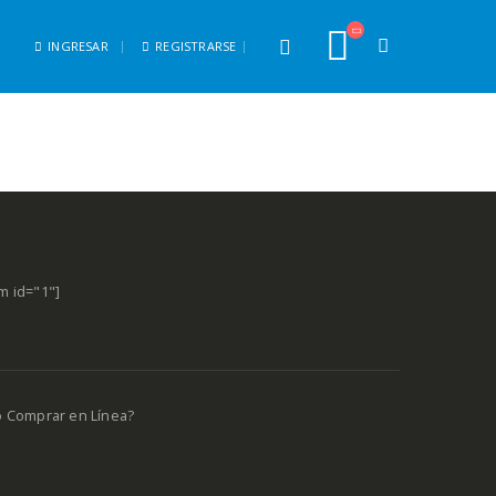
INGRESAR
REGISTRARSE
m id="1"]
o Comprar en Línea?