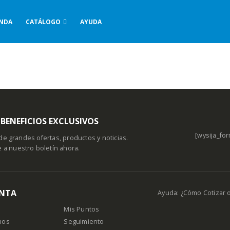
ENDA
CATÁLOGO
AYUDA
BENEFICIOS EXCLUSIVOS
[wysija_for
de grandes ofertas, productos y noticias.
e a nuestro boletín ahora.
ENTA
Ayuda: ¿Cómo Cotizar 
Mis Puntos
nos
Seguimiento