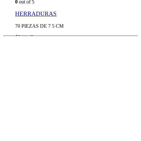
0
out of 5
HERRADURAS
70 PIEZAS DE 7 5 CM
$
344.42
Añadir al carrito
Quick View
Añadiste este producto a tu carrito:
HERRAMIENTAS
Ir al carrito
Continuar