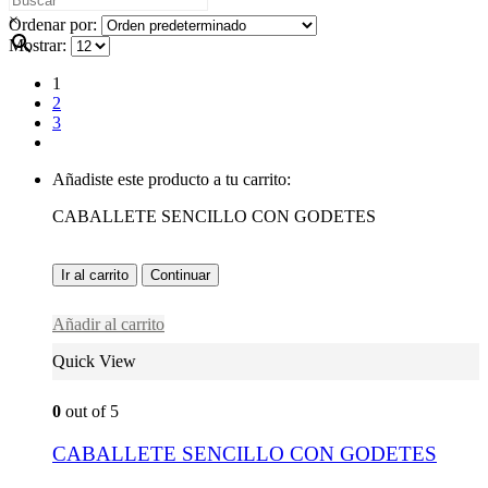
×
Ordenar por:
Mostrar:
1
2
3
Añadiste este producto a tu carrito:
CABALLETE SENCILLO CON GODETES
Ir al carrito
Continuar
Añadir al carrito
Quick View
0
out of 5
CABALLETE SENCILLO CON GODETES