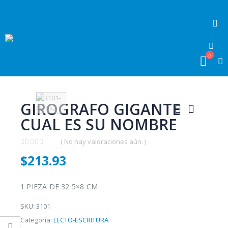
GIROGRAFO GIGANTE
CUAL ES SU NOMBRE
( No hay valoraciones aún. )
0
$
213.93
out
of
5
1 PIEZA DE 32 5×8 CM
SKU:
3101
Categoría:
LECTO-ESCRITURA