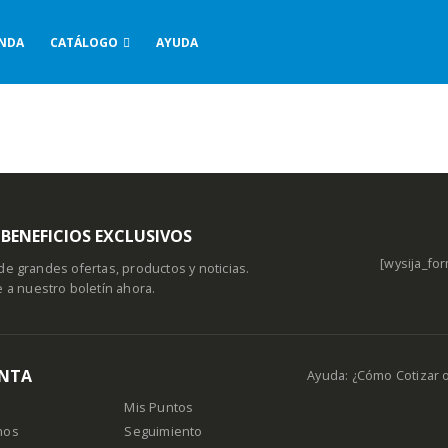
ENDA
CATÁLOGO
AYUDA
BENEFICIOS EXCLUSIVOS
[wysija_for
de grandes ofertas, productos y noticias.
e a nuestro boletín ahora.
ENTA
Ayuda: ¿Cómo Cotizar 
Mis Puntos
nos
Seguimiento