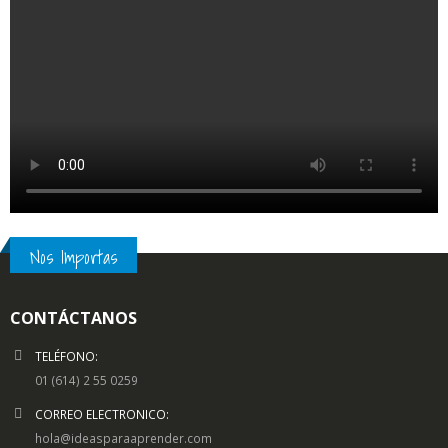
Nos Importas
CONTÁCTANOS
TELÉFONO:
01 (614) 2 55 0259
CORREO ELECTRONICO:
hola@ideasparaaprender.com