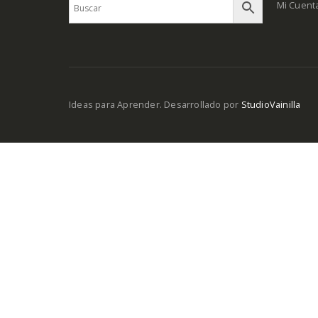
Mi Cuent
Ideas para Aprender. Desarrollado por
StudioVainilla