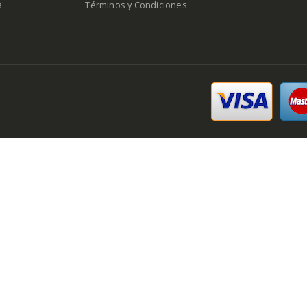
a
Términos y Condiciones