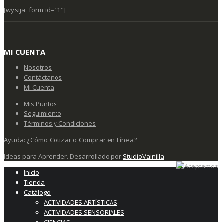
[wysija_form id="1"]
MI CUENTA
Nosotros
Contáctanos
Mi Cuenta
Mis Puntos
Seguimiento
Términos y Condiciones
Ayuda: ¿Cómo Cotizar o Comprar en Línea?
Ideas para Aprender. Desarrollado por
StudioVainilla
Inicio
Tienda
Catálogo
ACTIVIDADES ARTÍSTICAS
ACTIVIDADES SENSORIALES
CIENCIAS