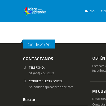
INICIO
TI
Nos Importas
OBTÉN 
CONTÁCTANOS
Entérate 
TELÉFONO:
Inscríbet
01 (614) 2 55 0259
CORREO ELECTRONICO:
hola@ideasparaaprender.com
MI CU
Nosotros
Buscar:
Contácta