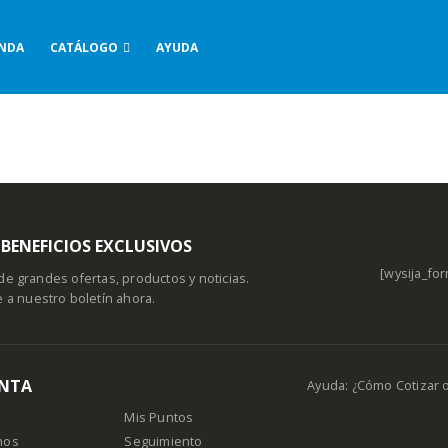
ENDA
CATÁLOGO
AYUDA
BENEFICIOS EXCLUSIVOS
[wysija_for
de grandes ofertas, productos y noticias.
e a nuestro boletín ahora.
ENTA
Ayuda: ¿Cómo Cotizar 
Mis Puntos
nos
Seguimiento