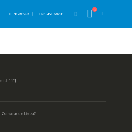
INGRESAR
REGISTRARSE
m id="1"]
o Comprar en Línea?