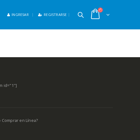
INGRESAR
REGISTRARSE
m id="1"]
o Comprar en Línea?