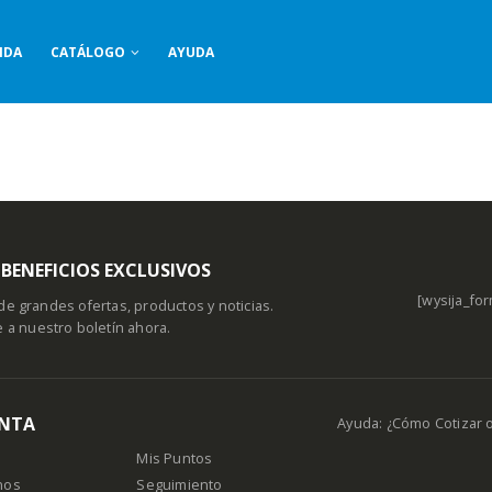
NDA
CATÁLOGO
AYUDA
BENEFICIOS EXCLUSIVOS
[wysija_for
de grandes ofertas, productos y noticias.
e a nuestro boletín ahora.
ENTA
Ayuda: ¿Cómo Cotizar 
Mis Puntos
nos
Seguimiento