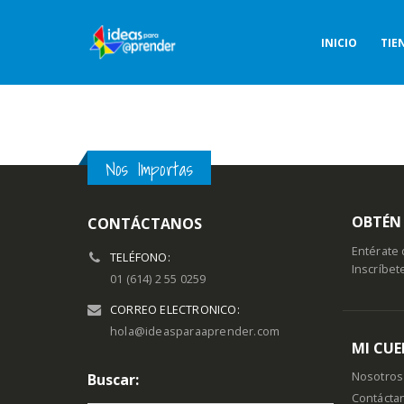
INICIO
TIE
Nos Importas
OBTÉN 
CONTÁCTANOS
Entérate 
TELÉFONO:
Inscríbet
01 (614) 2 55 0259
CORREO ELECTRONICO:
hola@ideasparaaprender.com
MI CU
Nosotros
Buscar:
Contácta