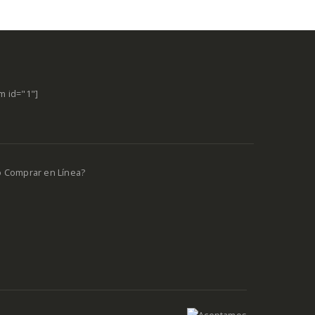
m id="1"]
o Comprar en Línea?