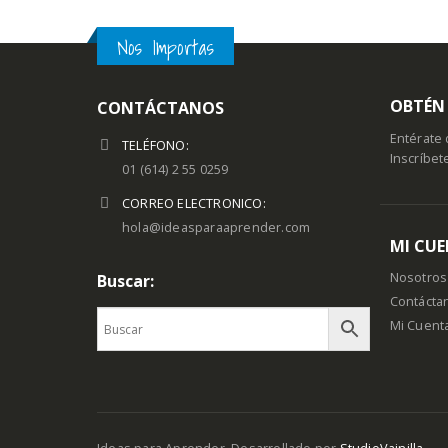
Nos Importas
OBTÉN 
CONTÁCTANOS
Entérate 
TELÉFONO:
Inscríbet
01 (614) 2 55 0259
CORREO ELECTRONICO:
hola@ideasparaaprender.com
MI CU
Nosotros
Buscar:
Contácta
Mi Cuent