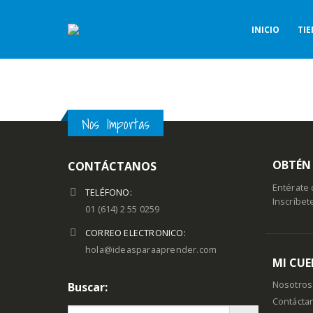
INICIO
TI
Nos Importas
OBTÉN 
CONTÁCTANOS
Entérate 
TELÉFONO:
Inscríbet
01 (614) 2 55 0259
CORREO ELECTRONICO:
hola@ideasparaaprender.com
MI CU
Nosotros
Buscar:
Contácta