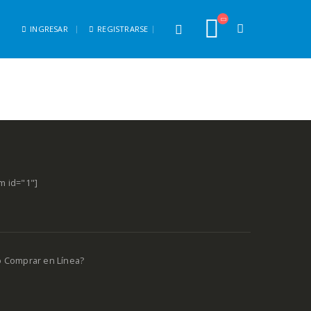
INGRESAR
REGISTRARSE
m id="1"]
o Comprar en Línea?