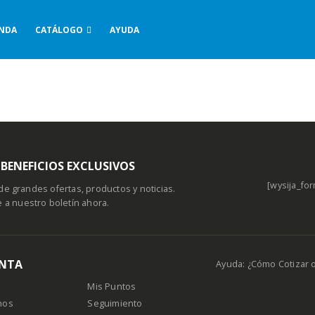
ENDA
CATÁLOGO
AYUDA
BENEFICIOS EXCLUSIVOS
[wysija_for
de grandes ofertas, productos y noticias.
e a nuestro boletín ahora.
ENTA
Ayuda: ¿Cómo Cotizar 
Mis Puntos
nos
Seguimiento