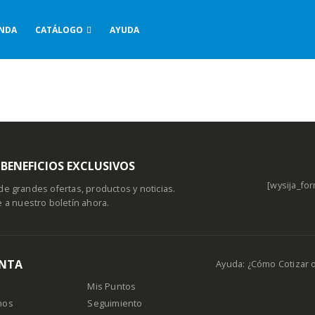
ENDA
CATÁLOGO
AYUDA
BENEFICIOS EXCLUSIVOS
[wysija_for
de grandes ofertas, productos y noticias.
e a nuestro boletín ahora.
ENTA
Ayuda: ¿Cómo Cotizar 
Mis Puntos
nos
Seguimiento