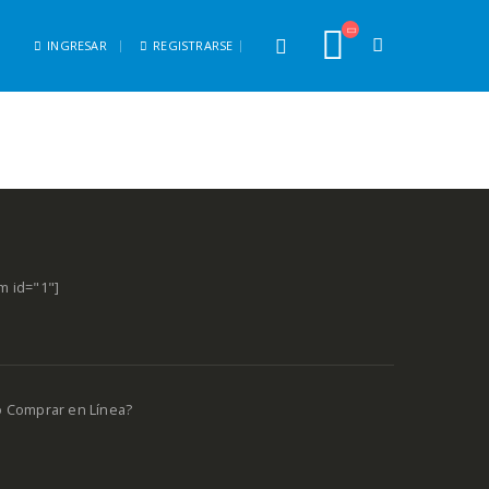
INGRESAR
REGISTRARSE
m id="1"]
o Comprar en Línea?