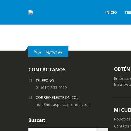
INICIO
TI
Nos Importas
OBTÉN 
CONTÁCTANOS
Entérate 
TELÉFONO:
Inscríbet
01 (614) 2 55 0259
CORREO ELECTRONICO:
hola@ideasparaaprender.com
MI CU
Nosotros
Buscar:
Contácta