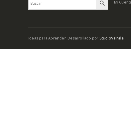
Mi Cuent
Ideas para Aprender. Desarrollado por
StudioVainilla