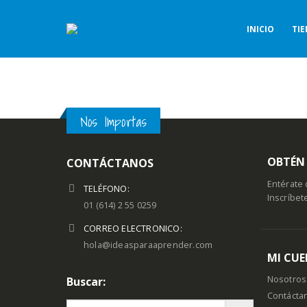
INICIO
TI
Nos Importas
OBTÉN 
CONTÁCTANOS
Entérate 
TELÉFONO:
Inscríbet
01 (614) 2 55 0259
CORREO ELECTRONICO:
hola@ideasparaaprender.com
MI CU
Nosotros
Buscar:
Contácta