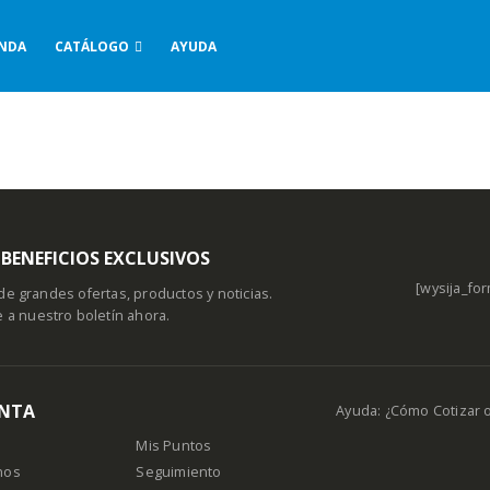
ENDA
CATÁLOGO
AYUDA
BENEFICIOS EXCLUSIVOS
[wysija_for
de grandes ofertas, productos y noticias.
e a nuestro boletín ahora.
ENTA
Ayuda: ¿Cómo Cotizar 
Mis Puntos
nos
Seguimiento